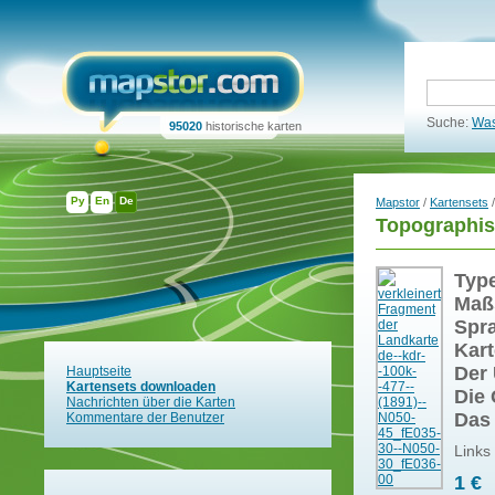
Suche:
Was
95020
historische karten
Ру
En
De
Mapstor
/
Kartensets
/
Topographis
Typ
Maß
Spr
Kart
Der 
Hauptseite
Kartensets downloaden
Die 
Nachrichten über die Karten
Das
Kommentare der Benutzer
Links
1 €