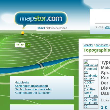
Suche:
Was
95020
historische karten
Ру
En
De
Mapstor
/
Kartensets
/
Topographis
Typ
Maß
Spr
Kart
Der 
Hauptseite
Kartensets downloaden
Die 
Nachrichten über die Karten
Das
Kommentare der Benutzer
Links
1 €