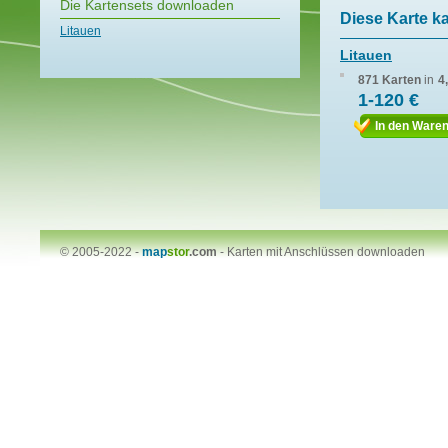
Die Kartensets downloaden
Diese Karte k
Litauen
Litauen
871 Karten
in
4
1-120 €
In den Ware
© 2005-2022 -
map
stor
.com
-
Karten mit Anschlüssen downloaden