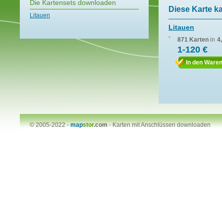
Die Kartensets downloaden
Diese Karte k
Litauen
Litauen
871 Karten
in
4
1-120 €
In den Ware
© 2005-2022 -
map
stor
.com
-
Karten mit Anschlüssen downloaden