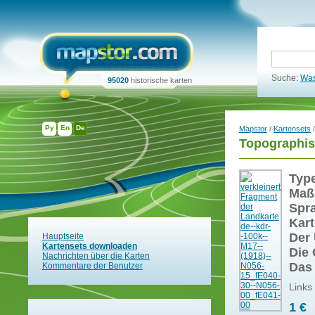
Suche:
Was
95020
historische karten
Ру
En
De
Mapstor
/
Kartensets
/
Topographis
Typ
Maß
Spr
Kart
Der 
Hauptseite
Kartensets downloaden
Die 
Nachrichten über die Karten
Das
Kommentare der Benutzer
Links
1 €