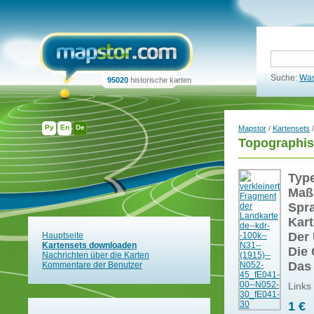
Suche:
Was
95020
historische karten
Ру
En
De
Mapstor
/
Kartensets
/
Topographis
Typ
Maß
Spr
Kart
Der 
Hauptseite
Kartensets downloaden
Die 
Nachrichten über die Karten
Das
Kommentare der Benutzer
Links
1 €