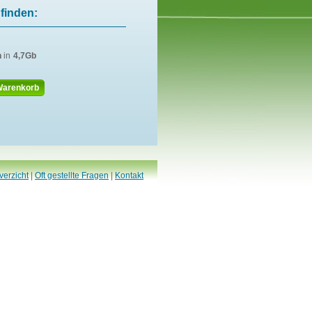
finden:
n
in
4,7Gb
Warenkorb
verzicht
|
Oft gestellte Fragen
|
Kontakt