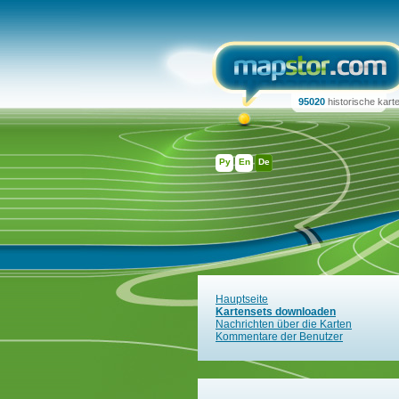
95020
historische kart
Ру
En
De
Hauptseite
Kartensets downloaden
Nachrichten über die Karten
Kommentare der Benutzer