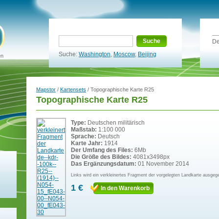
Suche
De
Suche:
Washington
,
Moscow
,
Beijing
en
Mapstor
/
Kartensets
/ Topographische Karte R25
Topographische Karte R25
Type:
Deutschen militärisch
Maßstab:
1:100 000
Sprache:
Deutsch
Karte Jahr:
1914
Der Umfang des Files:
6Mb
Die Größe des Bildes:
4081x3498px
Das Ergänzungsdatum:
01 November 2014
Links wird ein verkleinertes Fragment der vorgelegten Landkarte ausgeg
1 €
In den Warenkorb