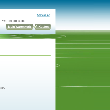
Anmeldung
r Warenkorb ist leer
Mein Warenkorb
Kaufen
eben.