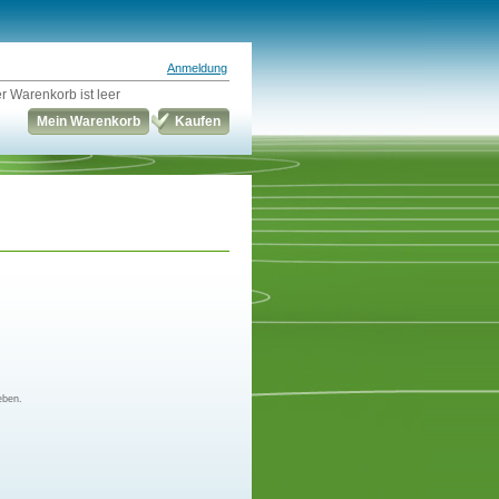
Anmeldung
r Warenkorb ist leer
Mein Warenkorb
Kaufen
eben.