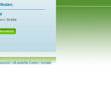
finden:
nd
en
in
39,9Gb
Warenkorb
verzicht
|
Oft gestellte Fragen
|
Kontakt