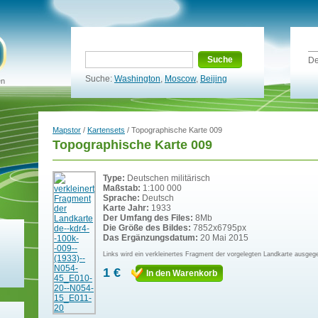
Suche
De
Suche:
Washington
,
Moscow
,
Beijing
en
Mapstor
/
Kartensets
/ Topographische Karte 009
Topographische Karte 009
Type:
Deutschen militärisch
Maßstab:
1:100 000
Sprache:
Deutsch
Karte Jahr:
1933
Der Umfang des Files:
8Mb
Die Größe des Bildes:
7852x6795px
Das Ergänzungsdatum:
20 Mai 2015
Links wird ein verkleinertes Fragment der vorgelegten Landkarte ausgeg
1 €
In den Warenkorb