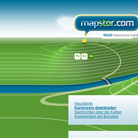
95020
historische kart
Ру
En
De
Hauptseite
Kartensets downloaden
Nachrichten über die Karten
Kommentare der Benutzer