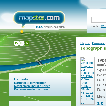
Suche:
Was
95020
historische karten
Ру
En
De
Mapstor
/
Kartensets
/
Topographis
Typ
Maß
Spr
Kart
Der 
Hauptseite
Kartensets downloaden
Die 
Nachrichten über die Karten
Das
Kommentare der Benutzer
Links
1 €