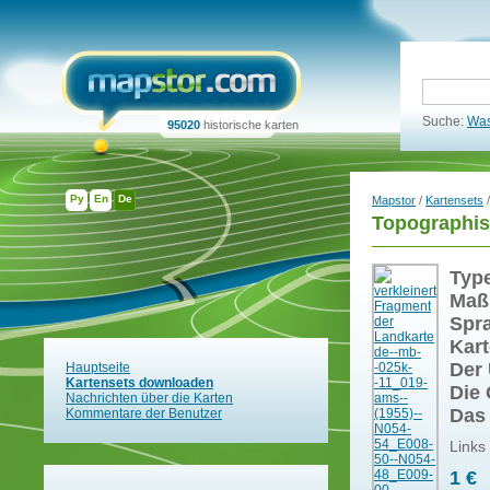
Suche:
Was
95020
historische karten
Ру
En
De
Mapstor
/
Kartensets
/
Topographis
Typ
Maß
Spr
Kart
Der 
Hauptseite
Kartensets downloaden
Die 
Nachrichten über die Karten
Das
Kommentare der Benutzer
Links
1 €