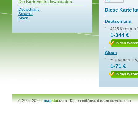
Die Kartensets downloaden
Deutschland
Diese Karte k
Schweiz
Alpen
Deutschland
4205 Karten
in
1-344 €
In den Ware
Alpen
590 Karten
in
5
1-71 €
In den Ware
© 2005-2022 -
map
stor
.com
-
Karten mit Anschlüssen downloaden