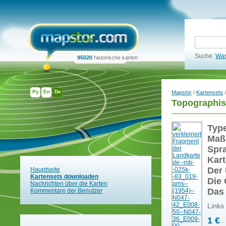
Suche:
Was
95020
historische karten
Ру
En
De
Mapstor
/
Kartensets
/
Topographis
Typ
Maß
Spr
Kart
Der 
Hauptseite
Kartensets downloaden
Die 
Nachrichten über die Karten
Das
Kommentare der Benutzer
Links
1 €