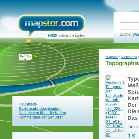
Suche:
Was
95020
historische karten
Ру
En
De
Mapstor
/
Kartensets
/
Topographis
Typ
Maß
Spr
Kart
Der 
Hauptseite
Kartensets downloaden
Die 
Nachrichten über die Karten
Das
Kommentare der Benutzer
Links
1 €