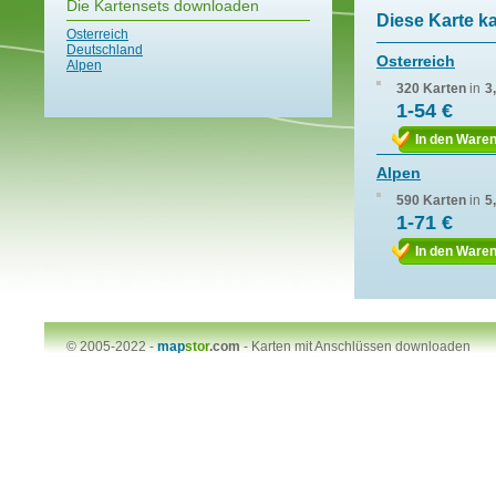
Die Kartensets downloaden
Diese Karte k
Osterreich
Deutschland
Osterreich
Alpen
320 Karten
in
3
1-54 €
In den Ware
Alpen
590 Karten
in
5
1-71 €
In den Ware
© 2005-2022 -
map
stor
.com
-
Karten mit Anschlüssen downloaden