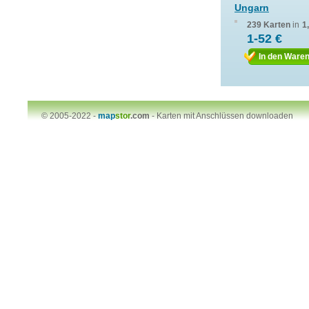
Ungarn
239 Karten
in
1
1-52 €
In den Ware
© 2005-2022 -
map
stor
.com
-
Karten mit Anschlüssen downloaden