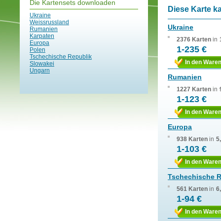
Die Kartensets downloaden
Diese Karte k
Ukraine
Weissrussland
Ukraine
Rumanien
Karpaten
2376 Karten
in
Europa
1-235 €
Polen
Tschechische Republik
In den Ware
Slowakei
Ungarn
Rumanien
1227 Karten
in
1-123 €
In den Ware
Europa
938 Karten
in
5
1-103 €
In den Ware
Tschechische R
561 Karten
in
6
1-94 €
In den Ware