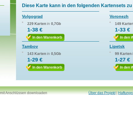
Diese Karte kann in den folgenden Kartensets zu 
Volgograd
Voronezh
229 Karten
in
0,7Gb
149 Karte
1-38 €
1-33 €
In den Warenkorb
In den 
Tambov
Lipetsk
143 Karten
in
0,5Gb
99 Karten
1-29 €
1-27 €
In den Warenkorb
In den 
 mit Anschlüssen downloaden
Über das Projekt
|
Haftungs