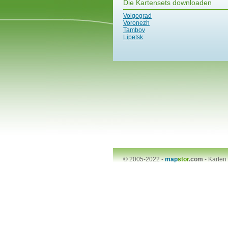
Die Kartensets downloaden
Volgograd
Voronezh
Tambov
Lipetsk
© 2005-2022 -
map
stor
.com
-
Karten