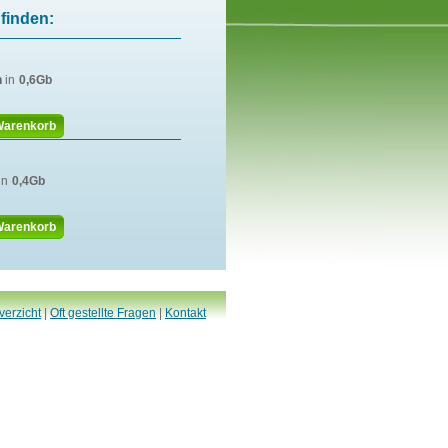
finden:
n
in
0,6Gb
Warenkorb
in
0,4Gb
Warenkorb
verzicht
|
Oft gestellte Fragen
|
Kontakt