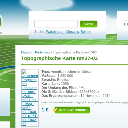
Suche
De
Suche:
Washington
,
Moscow
,
Beijing
en
Mapstor
/
Kartensets
/ Topographische Karte nm37-03
Topographische Karte nm37-03
Type:
Amerikanischen militärisch
Maßstab:
1:250 000
Sprache:
Englisch
Karte Jahr:
1956
Der Umfang des Files:
4Mb
Die Größe des Bildes:
4615x3700px
Das Ergänzungsdatum:
16 November 2014
Links wird ein verkleinertes Fragment der vorgelegten Landkarte ausgeg
1 €
In den Warenkorb