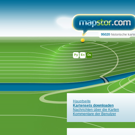
95020
historische kart
Ру
En
De
Hauptseite
Kartensets downloaden
Nachrichten über die Karten
Kommentare der Benutzer