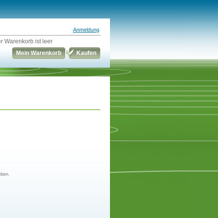
Anmeldung
r Warenkorb ist leer
Mein Warenkorb
Kaufen
eben.