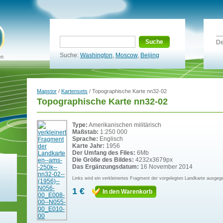
Suche
De
Suche:
Washington
,
Moscow
,
Beijing
en
Mapstor
/
Kartensets
/ Topographische Karte nn32-02
Topographische Karte nn32-02
Type:
Amerikanischen militärisch
Maßstab:
1:250 000
Sprache:
Englisch
Karte Jahr:
1956
Der Umfang des Files:
6Mb
Die Größe des Bildes:
4232x3679px
Das Ergänzungsdatum:
16 November 2014
Links wird ein verkleinertes Fragment der vorgelegten Landkarte ausgeg
1 €
In den Warenkorb