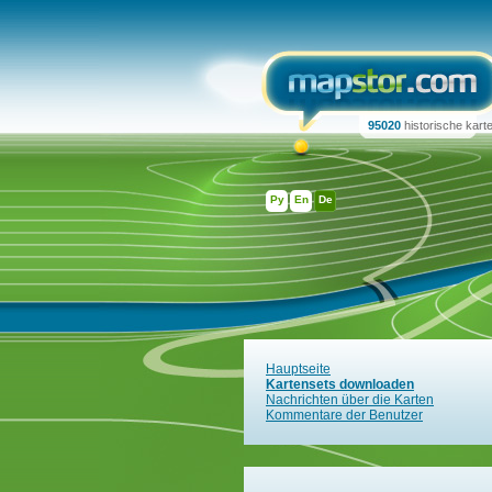
95020
historische kart
Ру
En
De
Hauptseite
Kartensets downloaden
Nachrichten über die Karten
Kommentare der Benutzer