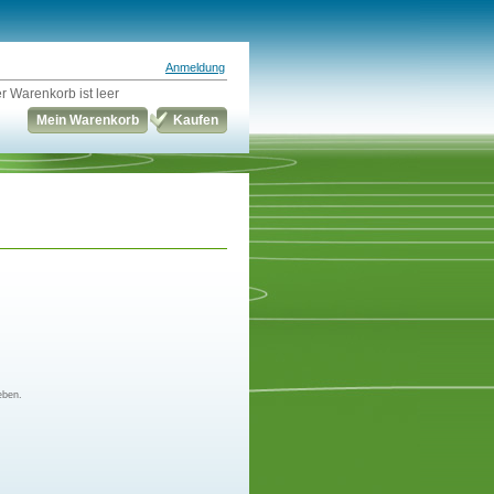
Anmeldung
r Warenkorb ist leer
Mein Warenkorb
Kaufen
eben.