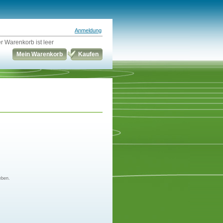
Anmeldung
r Warenkorb ist leer
Mein Warenkorb
Kaufen
eben.