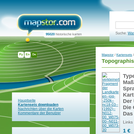
Suche:
Was
95020
historische karten
Ру
En
De
Mapstor
/
Kartensets
/
Topographis
Typ
Maß
Spr
Kart
Der 
Hauptseite
Kartensets downloaden
Die 
Nachrichten über die Karten
Das
Kommentare der Benutzer
Links
1 €