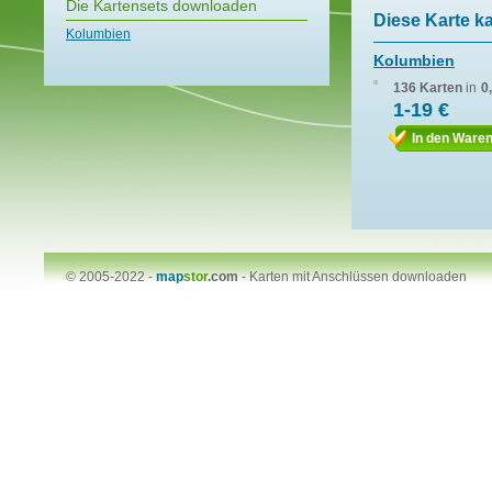
Die Kartensets downloaden
Diese Karte k
Kolumbien
Kolumbien
136 Karten
in
0
1-19 €
In den Ware
© 2005-2022 -
map
stor
.com
-
Karten mit Anschlüssen downloaden