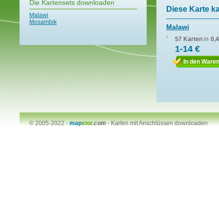
Die Kartensets downloaden
Diese Karte k
Malawi
Mosambik
Malawi
57 Karten
in
0,
1-14 €
In den Ware
© 2005-2022 -
map
stor
.com
-
Karten mit Anschlüssen downloaden