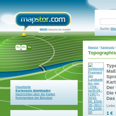
Suche:
Was
95020
historische karten
Ру
En
De
Mapstor
/
Kartensets
/
Topographis
Typ
Maß
Spr
Kart
Der 
Hauptseite
Kartensets downloaden
Die 
Nachrichten über die Karten
Das
Kommentare der Benutzer
Links
1 €