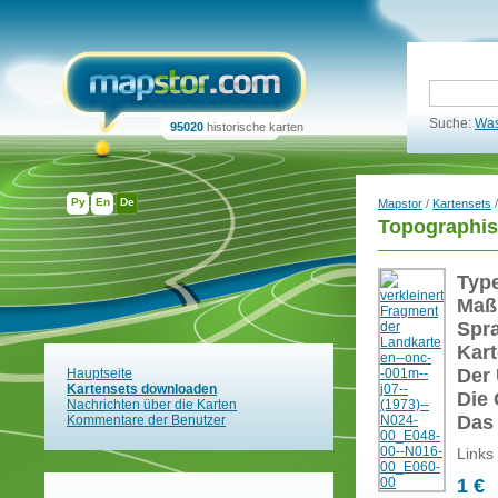
Suche:
Was
95020
historische karten
Ру
En
De
Mapstor
/
Kartensets
/
Topographis
Typ
Maß
Spr
Kart
Der 
Hauptseite
Kartensets downloaden
Die 
Nachrichten über die Karten
Das
Kommentare der Benutzer
Links
1 €