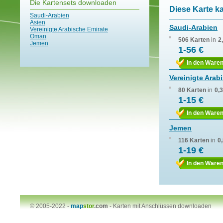
Die Kartensets downloaden
Diese Karte k
Saudi-Arabien
Asien
Saudi-Arabien
Vereinigte Arabische Emirate
Oman
506 Karten
in
2
Jemen
1-56 €
In den Ware
Vereinigte Arab
80 Karten
in
0,
1-15 €
In den Ware
Jemen
116 Karten
in
0
1-19 €
In den Ware
© 2005-2022 -
map
stor
.com
-
Karten mit Anschlüssen downloaden