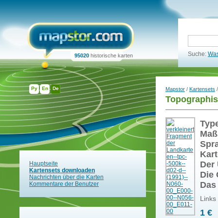
Suche:
Was
95020
historische karten
Ру
En
De
Mapstor
/
Kartensets
/
Topographis
Typ
Maß
Spr
Kart
Der 
Hauptseite
Kartensets downloaden
Die 
Nachrichten über die Karten
Das
Kommentare der Benutzer
Links
1 €