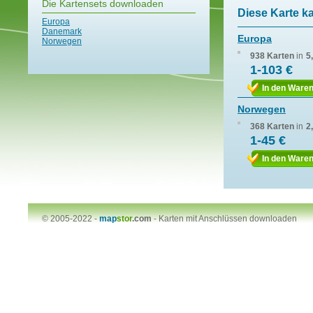
Die Kartensets downloaden
Diese Karte k
Europa
Danemark
Europa
Norwegen
938 Karten
in
5
1-103 €
In den Ware
Norwegen
368 Karten
in
2
1-45 €
In den Ware
© 2005-2022 -
map
stor
.com
-
Karten mit Anschlüssen downloaden