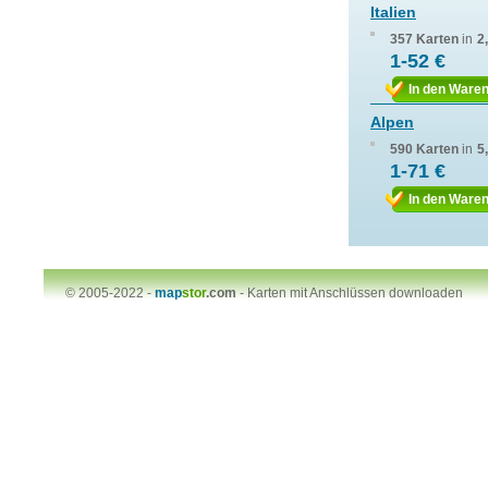
Italien
357 Karten
in
2
1-52 €
In den Ware
Alpen
590 Karten
in
5
1-71 €
In den Ware
© 2005-2022 -
map
stor
.com
-
Karten mit Anschlüssen downloaden