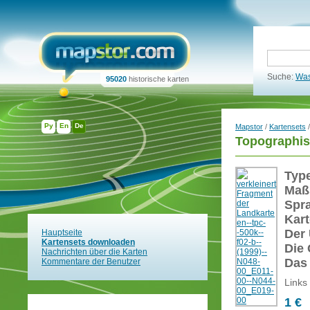
Suche:
Was
95020
historische karten
Ру
En
De
Mapstor
/
Kartensets
/
Topographis
Typ
Maß
Spr
Kart
Der 
Hauptseite
Kartensets downloaden
Die 
Nachrichten über die Karten
Das
Kommentare der Benutzer
Links
1 €