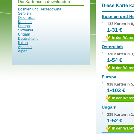
Die Kartensets downloaden
Diese Karte k
Bosnien und Herzegowina
Serbien
Bosnien und H
Osterreich
Kroatien
133 Karten
in
0
Europa
1-31 €
Slowakei
Ungarn
In den Ware
Deutschland
Italien
Osterreich
Apennin
Alpen
320 Karten
in
3
1-54 €
In den Ware
Europa
938 Karten
in
5
1-103 €
In den Ware
Ungarn
239 Karten
in
1
1-52 €
In den Ware