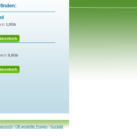
finden:
nd
n
in
1,9Gb
Warenkorb
en
in
9,9Gb
Warenkorb
verzicht
|
Oft gestellte Fragen
|
Kontakt