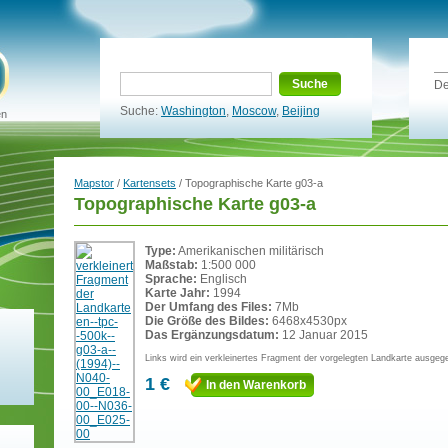
Suche
De
Suche:
Washington
,
Moscow
,
Beijing
en
Mapstor
/
Kartensets
/ Topographische Karte g03-a
Topographische Karte g03-a
Type:
Amerikanischen militärisch
Maßstab:
1:500 000
Sprache:
Englisch
Karte Jahr:
1994
Der Umfang des Files:
7Mb
Die Größe des Bildes:
6468x4530px
Das Ergänzungsdatum:
12 Januar 2015
Links wird ein verkleinertes Fragment der vorgelegten Landkarte ausgeg
1 €
In den Warenkorb