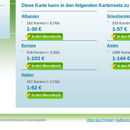
Diese Karte kann in den folgenden Kartensets zu 
Albanien
Griechenla
162 Karten
in
0,7Gb
535 Karte
1-30 €
1-57 €
In den Warenkorb
In den 
Europa
Asien
938 Karten
in
5,3Gb
1980 Kart
1-103 €
1-144 €
In den Warenkorb
In den 
Italien
357 Karten
in
2,7Gb
1-52 €
In den Warenkorb
 mit Anschlüssen downloaden
Über das Projekt
|
Haftungs