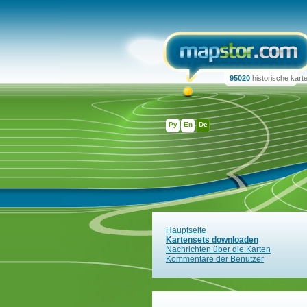
95020
historische kart
Ру
En
De
Hauptseite
Kartensets downloaden
Nachrichten über die Karten
Kommentare der Benutzer