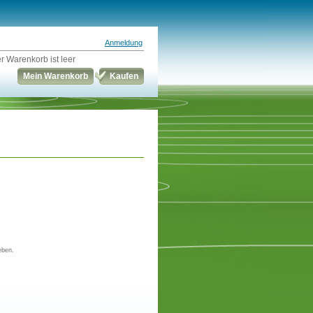
Anmeldung
r Warenkorb ist leer
Mein Warenkorb
Kaufen
eben.