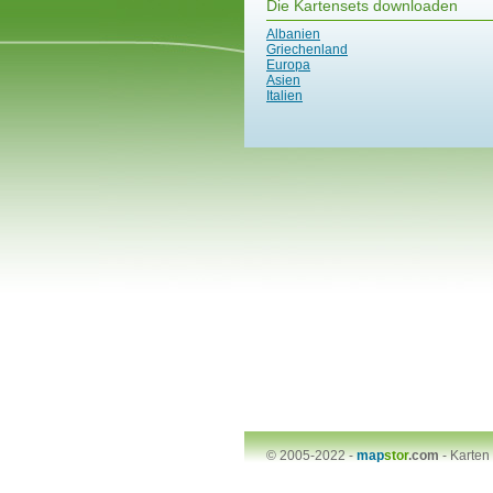
Die Kartensets downloaden
Albanien
Griechenland
Europa
Asien
Italien
© 2005-2022 -
map
stor
.com
-
Karten