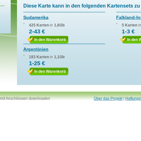
Diese Karte kann in den folgenden Kartensets zu 
Sudamerika
Falkland-In
425 Karten
in
1,6Gb
5 Karten
i
2-43 €
1-3 €
In den Warenkorb
In den 
Argentinien
183 Karten
in
1,1Gb
1-25 €
In den Warenkorb
 mit Anschlüssen downloaden
Über das Projekt
|
Haftungs