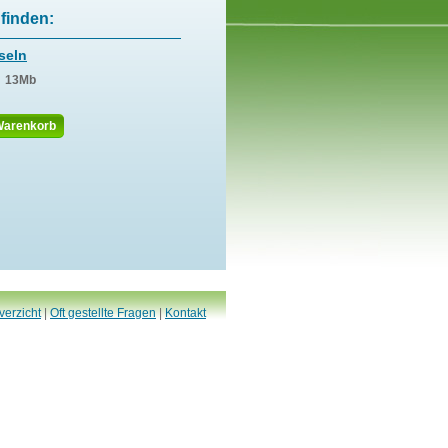
finden:
seln
n
13Mb
Warenkorb
verzicht
|
Oft gestellte Fragen
|
Kontakt