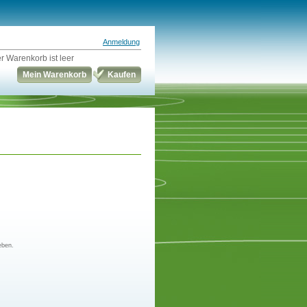
Anmeldung
r Warenkorb ist leer
Mein Warenkorb
Kaufen
eben.