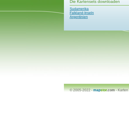
Die Kartensets downloaden
Sudamerika
Falkland-Inseln
Argentinien
© 2005-2022 -
map
stor
.com
-
Karten