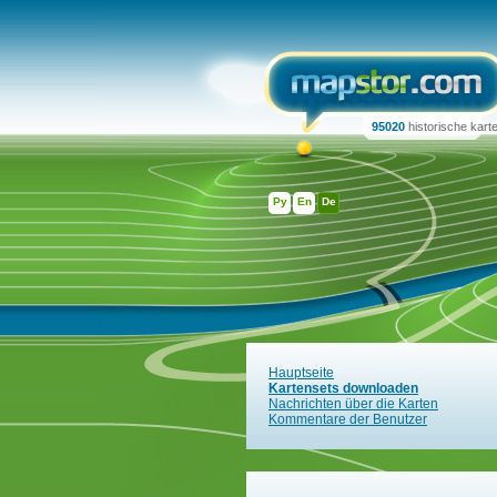
95020
historische kart
Ру
En
De
Hauptseite
Kartensets downloaden
Nachrichten über die Karten
Kommentare der Benutzer