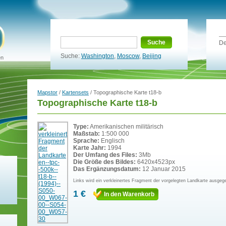
Suche
De
Suche:
Washington
,
Moscow
,
Beijing
en
Mapstor
/
Kartensets
/ Topographische Karte t18-b
Topographische Karte t18-b
Type:
Amerikanischen militärisch
Maßstab:
1:500 000
Sprache:
Englisch
Karte Jahr:
1994
Der Umfang des Files:
3Mb
Die Größe des Bildes:
6420x4523px
Das Ergänzungsdatum:
12 Januar 2015
Links wird ein verkleinertes Fragment der vorgelegten Landkarte ausgeg
1 €
In den Warenkorb