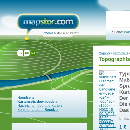
Suche:
Was
95020
historische karten
Ру
En
De
Mapstor
/
Kartensets
/
Topographis
Typ
Maß
Spr
Kart
Der 
Hauptseite
Kartensets downloaden
Die 
Nachrichten über die Karten
Das
Kommentare der Benutzer
Links
1 €