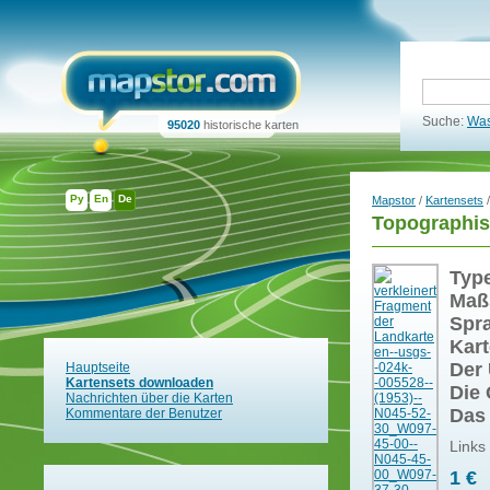
Suche:
Was
95020
historische karten
Ру
En
De
Mapstor
/
Kartensets
/
Topographis
Typ
Maß
Spr
Kart
Der 
Hauptseite
Kartensets downloaden
Die 
Nachrichten über die Karten
Das
Kommentare der Benutzer
Links
1 €