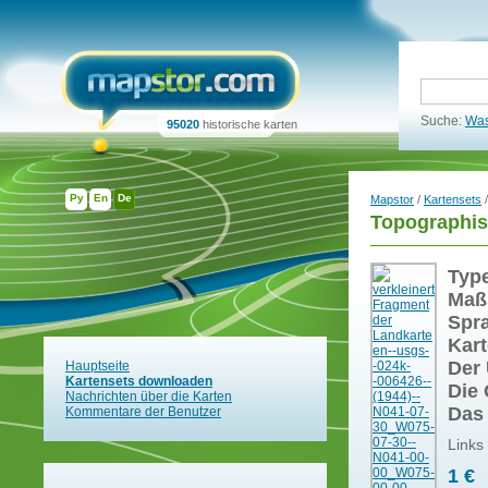
Suche:
Was
95020
historische karten
Ру
En
De
Mapstor
/
Kartensets
/
Topographis
Typ
Maß
Spr
Kart
Der 
Hauptseite
Kartensets downloaden
Die 
Nachrichten über die Karten
Das
Kommentare der Benutzer
Links
1 €