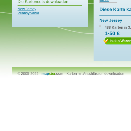
Die Kartensets downloaden
New Jersey
Diese Karte k
Pennsylvania
New Jersey
488 Karten
in
3
1-50 €
In den Ware
© 2005-2022 -
map
stor
.com
-
Karten mit Anschlüssen downloaden