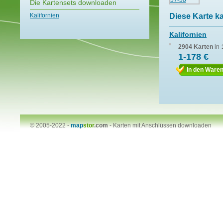
Die Kartensets downloaden
Kalifornien
Diese Karte k
Kalifornien
2904 Karten
in
1-178 €
In den Ware
© 2005-2022 -
map
stor
.com
-
Karten mit Anschlüssen downloaden