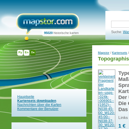
Suche:
Was
95020
historische karten
Ру
En
De
Mapstor
/
Kartensets
/
Topographis
Typ
Maß
Spr
Kart
Der 
Hauptseite
Kartensets downloaden
Die 
Nachrichten über die Karten
Das
Kommentare der Benutzer
Links
1 €