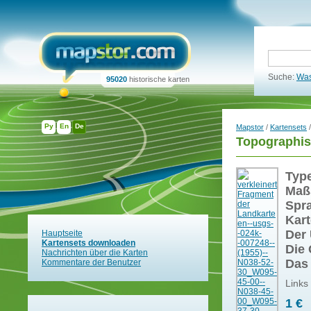
Suche:
Was
95020
historische karten
Ру
En
De
Mapstor
/
Kartensets
/
Topographis
Typ
Maß
Spr
Kart
Der 
Hauptseite
Kartensets downloaden
Die 
Nachrichten über die Karten
Das
Kommentare der Benutzer
Links
1 €