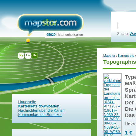
Suche:
Was
95020
historische karten
Ру
En
De
Mapstor
/
Kartensets
/
Topographis
Typ
Maß
Spr
Kart
Der 
Hauptseite
Kartensets downloaden
Die 
Nachrichten über die Karten
Das
Kommentare der Benutzer
Links
1 €