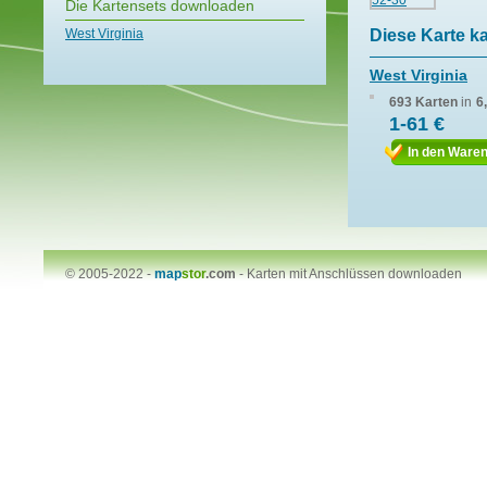
Die Kartensets downloaden
West Virginia
Diese Karte k
West Virginia
693 Karten
in
6
1-61 €
In den Ware
© 2005-2022 -
map
stor
.com
-
Karten mit Anschlüssen downloaden