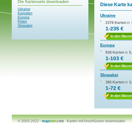
Die Kartensets downloaden
Diese Karte k
Ukraine
Karpaten
Ukraine
Europa
Polen
2376 Karten
in
Slowakei
1-235 €
In den Ware
Europa
938 Karten
in
5
1-103 €
In den Ware
Slowakei
380 Karten
in
3
1-72 €
In den Ware
© 2005-2022 -
map
stor
.com
-
Karten mit Anschlüssen downloaden