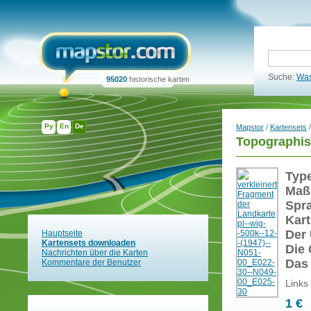
Suche:
Was
95020
historische karten
Ру
En
De
Mapstor
/
Kartensets
/
Topographis
Typ
Maß
Spr
Kart
Der 
Hauptseite
Kartensets downloaden
Die 
Nachrichten über die Karten
Das
Kommentare der Benutzer
Links
1 €