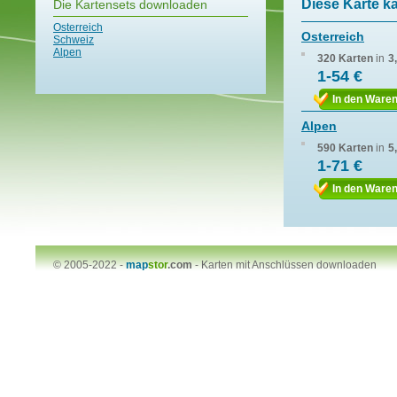
Diese Karte k
Die Kartensets downloaden
Osterreich
Osterreich
Schweiz
Alpen
320 Karten
in
3
1-54 €
In den Ware
Alpen
590 Karten
in
5
1-71 €
In den Ware
© 2005-2022 -
map
stor
.com
-
Karten mit Anschlüssen downloaden