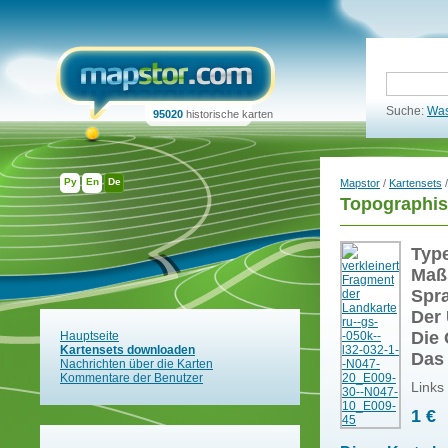
Suche:
Was
95020
historische karten
Ру
En
De
Mapstor
/
Kartensets
/
Topographis
Typ
Maß
Spr
Der 
Die 
Hauptseite
Kartensets downloaden
Das
Nachrichten über die Karten
Kommentare der Benutzer
Links
1 €