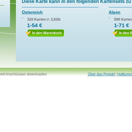
Diese Karte kann in den folgenden Kartensets zu 
Osterreich
Alpen
320 Karten
in
3,5Gb
590 Karte
1-54 €
1-71 €
In den Warenkorb
In den 
 mit Anschlüssen downloaden
Über das Projekt
|
Haftungs