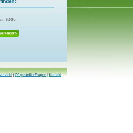
finden:
n
in
5,9Gb
Warenkorb
verzicht
|
Oft gestellte Fragen
|
Kontakt