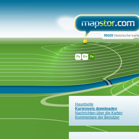
95020
historische kart
Ру
En
De
Hauptseite
Kartensets downloaden
Nachrichten über die Karten
Kommentare der Benutzer