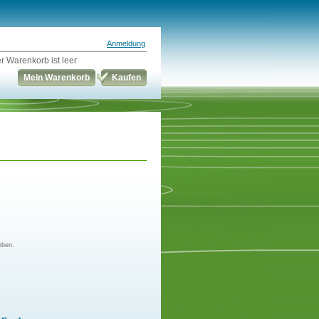
Anmeldung
r Warenkorb ist leer
Mein Warenkorb
Kaufen
eben.