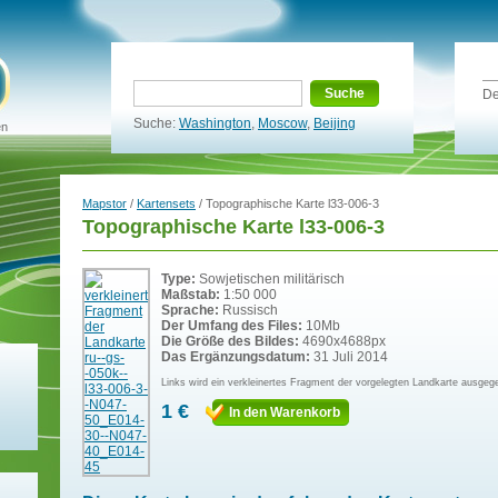
Suche
De
Suche:
Washington
,
Moscow
,
Beijing
en
Mapstor
/
Kartensets
/ Topographische Karte l33-006-3
Topographische Karte l33-006-3
Type:
Sowjetischen militärisch
Maßstab:
1:50 000
Sprache:
Russisch
Der Umfang des Files:
10Mb
Die Größe des Bildes:
4690x4688px
Das Ergänzungsdatum:
31 Juli 2014
Links wird ein verkleinertes Fragment der vorgelegten Landkarte ausgeg
1 €
In den Warenkorb