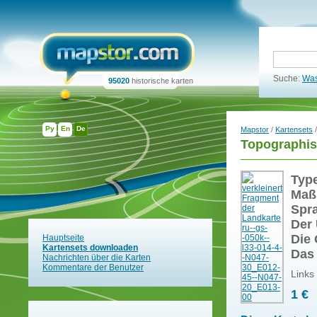
Suche:
Was
95020
historische karten
Ру
En
De
Mapstor
/
Kartensets
/
Topographis
Typ
Maß
Spr
Der 
Die 
Hauptseite
Kartensets downloaden
Das
Nachrichten über die Karten
Kommentare der Benutzer
Links
1 €