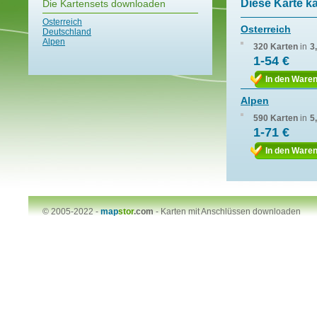
Diese Karte k
Die Kartensets downloaden
Osterreich
Osterreich
Deutschland
Alpen
320 Karten
in
3
1-54 €
In den Ware
Alpen
590 Karten
in
5
1-71 €
In den Ware
© 2005-2022 -
map
stor
.com
-
Karten mit Anschlüssen downloaden