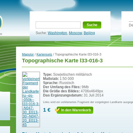
Suche
De
Suche:
Washington
,
Moscow
,
Beijing
en
Mapstor
/
Kartensets
/ Topographische Karte l33-016-3
Topographische Karte l33-016-3
Type:
Sowjetischen militärisch
Maßstab:
1:50 000
Sprache:
Russisch
Der Umfang des Files:
9Mb
Die Größe des Bildes:
4706x4649px
Das Ergänzungsdatum:
31 Juli 2014
Links wird ein verkleinertes Fragment der vorgelegten Landkarte ausgeg
1 €
In den Warenkorb