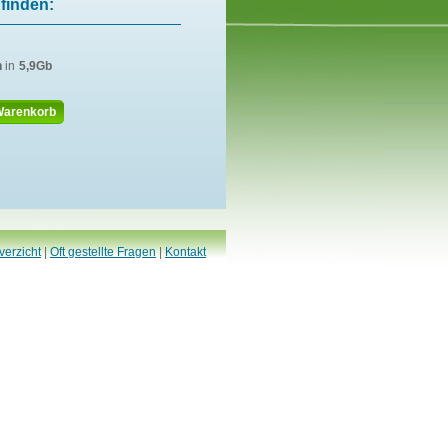
finden:
n
in
5,9Gb
Warenkorb
verzicht
|
Oft gestellte Fragen
|
Kontakt