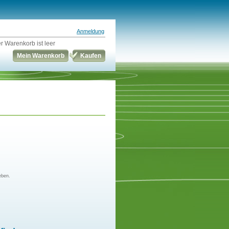
Anmeldung
r Warenkorb ist leer
Mein Warenkorb
Kaufen
eben.