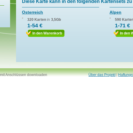
Diese Karte kann in den folgenden Kartensets zu 
Osterreich
Alpen
320 Karten
in
3,5Gb
590 Karte
1-54 €
1-71 €
In den Warenkorb
In den 
 mit Anschlüssen downloaden
Über das Projekt
|
Haftungs