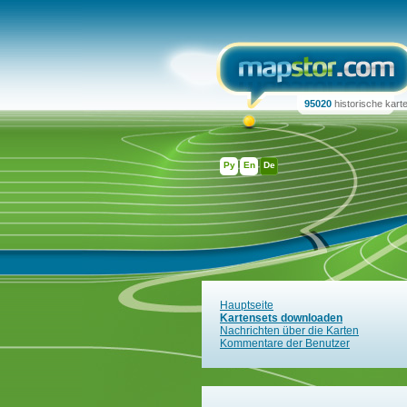
95020
historische kart
Ру
En
De
Hauptseite
Kartensets downloaden
Nachrichten über die Karten
Kommentare der Benutzer