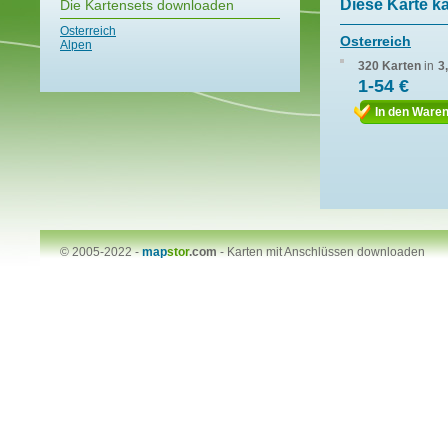
Diese Karte k
Die Kartensets downloaden
Osterreich
Osterreich
Alpen
320 Karten
in
3
1-54 €
In den Ware
© 2005-2022 -
map
stor
.com
-
Karten mit Anschlüssen downloaden