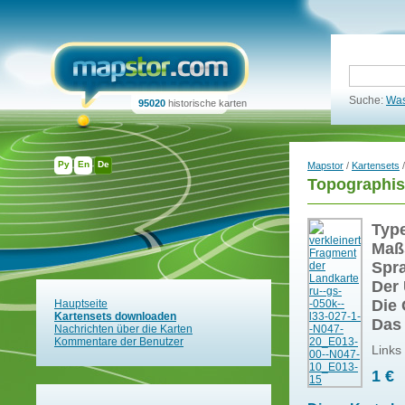
Suche:
Was
95020
historische karten
Ру
En
De
Mapstor
/
Kartensets
/
Topographis
Typ
Maß
Spr
Der 
Die 
Hauptseite
Kartensets downloaden
Das
Nachrichten über die Karten
Kommentare der Benutzer
Links
1 €