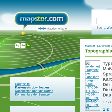
Suche:
Was
95020
historische karten
Ру
En
De
Mapstor
/
Kartensets
/
Topographis
Typ
Maß
Spr
Kart
Der 
Hauptseite
Kartensets downloaden
Die 
Nachrichten über die Karten
Das
Kommentare der Benutzer
Links
1 €