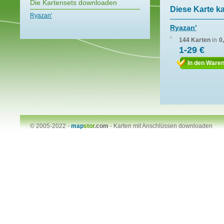
Die Kartensets downloaden
Diese Karte k
Ryazan'
Ryazan'
144 Karten
in
0
1-29 €
In den Ware
© 2005-2022 -
map
stor
.com
-
Karten mit Anschlüssen downloaden