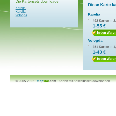
Die Kartensets downloaden
Diese Karte k
Karelia
Karelia
Karelia
Vologda
492 Karten
in
2
1-55 €
In den Ware
Vologda
351 Karten
in
1
1-43 €
In den Ware
© 2005-2022 -
map
stor
.com
-
Karten mit Anschlüssen downloaden