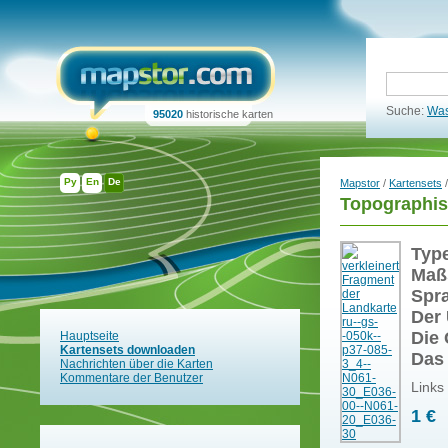
Suche:
Was
95020
historische karten
Ру
En
De
Mapstor
/
Kartensets
/
Topographis
Typ
Maß
Spr
Der 
Die 
Hauptseite
Kartensets downloaden
Das
Nachrichten über die Karten
Kommentare der Benutzer
Links
1 €