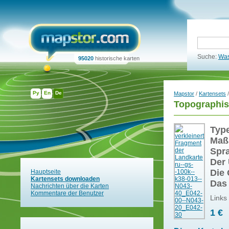
Suche:
Was
95020
historische karten
Ру
En
De
Mapstor
/
Kartensets
/
Topographis
Typ
Maß
Spr
Der 
Die 
Hauptseite
Kartensets downloaden
Das
Nachrichten über die Karten
Kommentare der Benutzer
Links
1 €