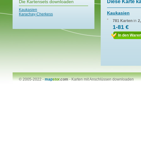
Diese Karte k
Die Kartensets downloaden
Kaukasien
Kaukasien
Karachay-Cherkess
781 Karten
in
2
1-81 €
In den Ware
© 2005-2022 -
map
stor
.com
-
Karten mit Anschlüssen downloaden