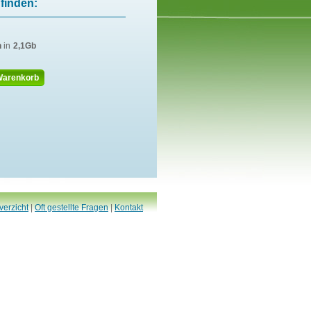
finden:
n
in
2,1Gb
Warenkorb
verzicht
|
Oft gestellte Fragen
|
Kontakt