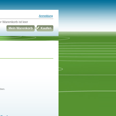
Anmeldung
r Warenkorb ist leer
Mein Warenkorb
Kaufen
eben.