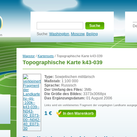
Suche
De
Suche:
Washington
,
Moscow
,
Beijing
en
Mapstor
/
Kartensets
/ Topographische Karte k43-039
Topographische Karte k43-039
Type:
Sowjetischen militärisch
Maßstab:
1:100 000
Sprache:
Russisch
Der Umfang des Files:
3Mb
Die Größe des Bildes:
3373x3068px
Das Ergänzungsdatum:
01 August 2006
Links wird ein verkleinertes Fragment der vorgelegten Landkarte ausgeg
1 €
In den Warenkorb