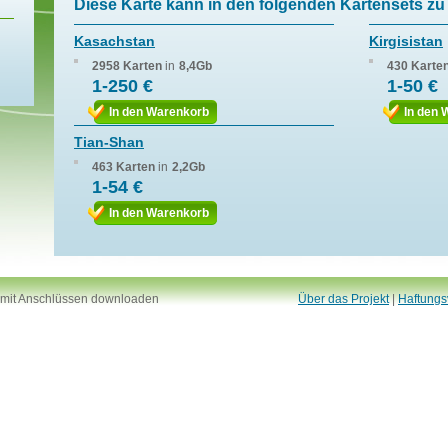
Diese Karte kann in den folgenden Kartensets zu 
Kasachstan
Kirgisistan
2958 Karten
in
8,4Gb
430 Karte
1-250 €
1-50 €
In den Warenkorb
In den 
Tian-Shan
463 Karten
in
2,2Gb
1-54 €
In den Warenkorb
 mit Anschlüssen downloaden
Über das Projekt
|
Haftungs