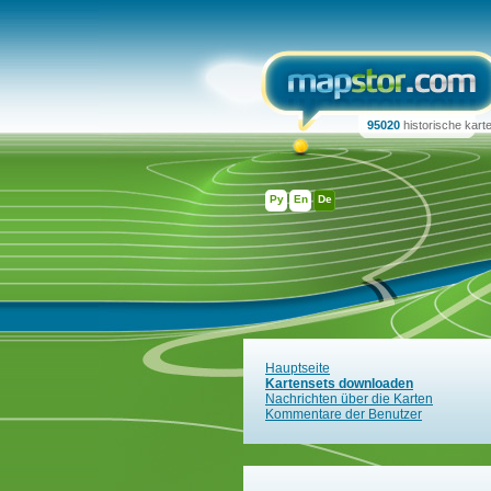
95020
historische kart
Ру
En
De
Hauptseite
Kartensets downloaden
Nachrichten über die Karten
Kommentare der Benutzer