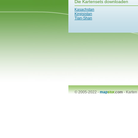
Die Kartensets downloaden
Kasachstan
Kirgisistan
Tian-Shan
© 2005-2022 -
map
stor
.com
-
Karten