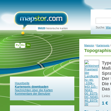
Suche:
Was
95020
historische karten
Ру
En
De
Mapstor
/
Kartensets
/
Topographis
Typ
Maß
Spr
Der 
Die 
Hauptseite
Kartensets downloaden
Das
Nachrichten über die Karten
Kommentare der Benutzer
Links
1 €