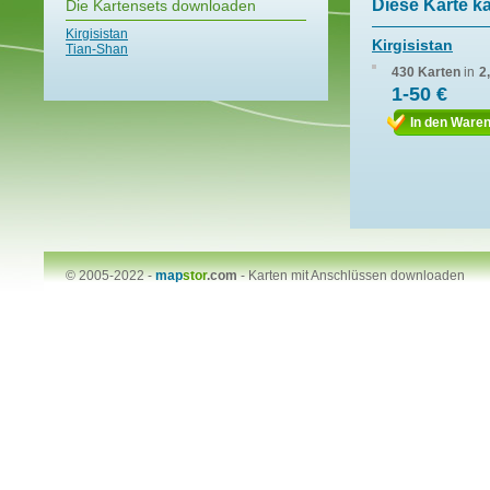
Diese Karte k
Die Kartensets downloaden
Kirgisistan
Kirgisistan
Tian-Shan
430 Karten
in
2
1-50 €
In den Ware
© 2005-2022 -
map
stor
.com
-
Karten mit Anschlüssen downloaden