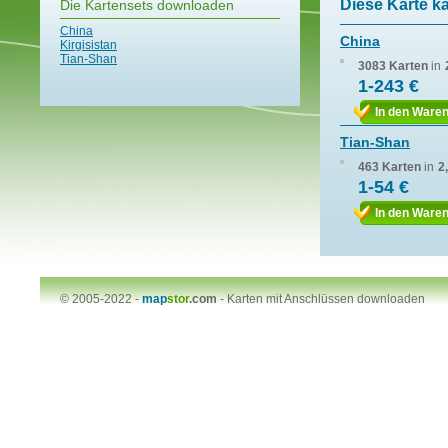
Diese Karte k
Die Kartensets downloaden
China
China
Kirgisistan
Tian-Shan
3083 Karten
in
1-243 €
In den Ware
Tian-Shan
463 Karten
in
2
1-54 €
In den Ware
© 2005-2022 -
map
stor
.com
-
Karten mit Anschlüssen downloaden