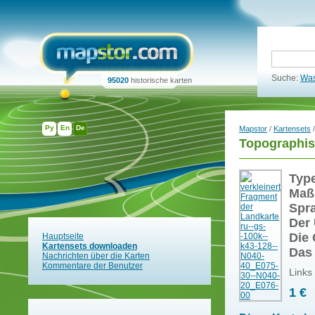
Suche:
Was
95020
historische karten
Ру
En
De
Mapstor
/
Kartensets
/
Topographis
Typ
Maß
Spr
Der 
Die 
Hauptseite
Kartensets downloaden
Das
Nachrichten über die Karten
Kommentare der Benutzer
Links
1 €