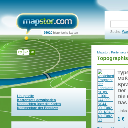
Suche:
Was
95020
historische karten
Ру
En
De
Mapstor
/
Kartensets
/
Topographis
Typ
Maß
Spr
Der 
Die 
Hauptseite
Kartensets downloaden
Das
Nachrichten über die Karten
Kommentare der Benutzer
Links
1 €