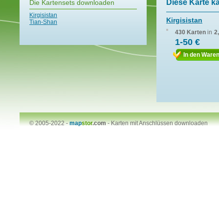
Diese Karte k
Die Kartensets downloaden
Kirgisistan
Kirgisistan
Tian-Shan
430 Karten
in
2
1-50 €
In den Ware
© 2005-2022 -
map
stor
.com
-
Karten mit Anschlüssen downloaden