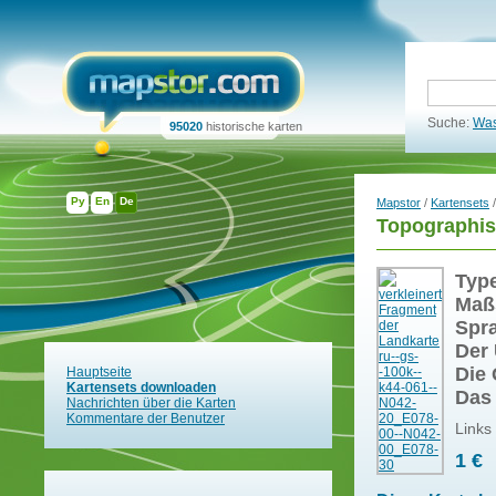
Suche:
Was
95020
historische karten
Ру
En
De
Mapstor
/
Kartensets
/
Topographis
Typ
Maß
Spr
Der 
Die 
Hauptseite
Kartensets downloaden
Das
Nachrichten über die Karten
Kommentare der Benutzer
Links
1 €