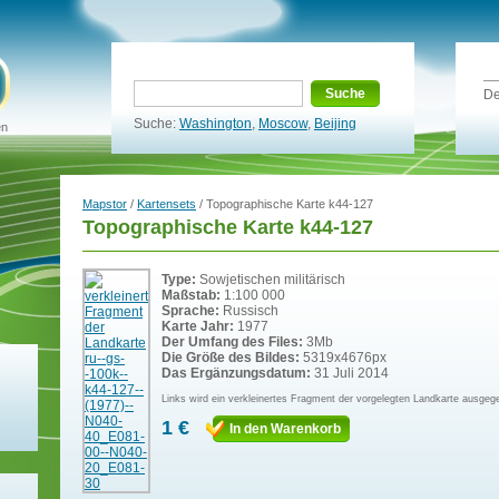
Suche
De
Suche:
Washington
,
Moscow
,
Beijing
en
Mapstor
/
Kartensets
/ Topographische Karte k44-127
Topographische Karte k44-127
Type:
Sowjetischen militärisch
Maßstab:
1:100 000
Sprache:
Russisch
Karte Jahr:
1977
Der Umfang des Files:
3Mb
Die Größe des Bildes:
5319x4676px
Das Ergänzungsdatum:
31 Juli 2014
Links wird ein verkleinertes Fragment der vorgelegten Landkarte ausgeg
1 €
In den Warenkorb