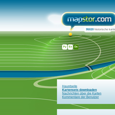
95020
historische kart
Ру
En
De
Hauptseite
Kartensets downloaden
Nachrichten über die Karten
Kommentare der Benutzer