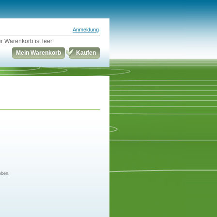
Anmeldung
r Warenkorb ist leer
Mein Warenkorb
Kaufen
eben.