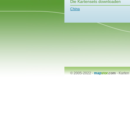
Die Kartensets downloaden
China
© 2005-2022 -
map
stor
.com
-
Karten