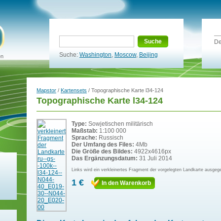
Suche
De
Suche:
Washington
,
Moscow
,
Beijing
en
Mapstor
/
Kartensets
/ Topographische Karte l34-124
Topographische Karte l34-124
Type:
Sowjetischen militärisch
Maßstab:
1:100 000
Sprache:
Russisch
Der Umfang des Files:
4Mb
Die Größe des Bildes:
4922x4616px
Das Ergänzungsdatum:
31 Juli 2014
Links wird ein verkleinertes Fragment der vorgelegten Landkarte ausgeg
1 €
In den Warenkorb