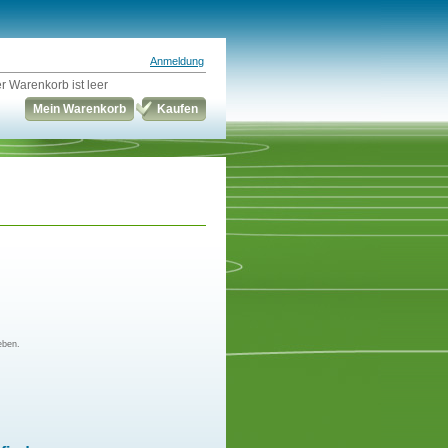
Anmeldung
r Warenkorb ist leer
Mein Warenkorb
Kaufen
eben.