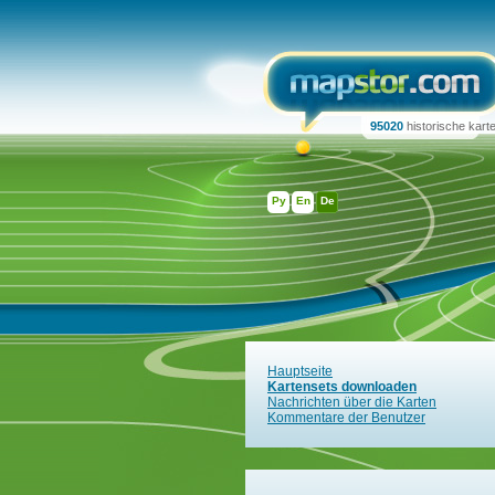
95020
historische kart
Ру
En
De
Hauptseite
Kartensets downloaden
Nachrichten über die Karten
Kommentare der Benutzer