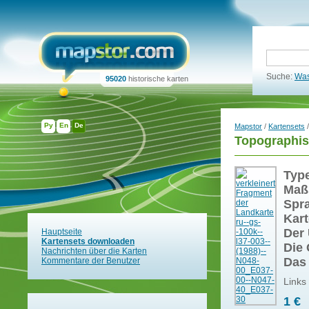
Suche:
Was
95020
historische karten
Ру
En
De
Mapstor
/
Kartensets
/
Topographis
Typ
Maß
Spr
Kart
Der 
Hauptseite
Kartensets downloaden
Die 
Nachrichten über die Karten
Das
Kommentare der Benutzer
Links
1 €