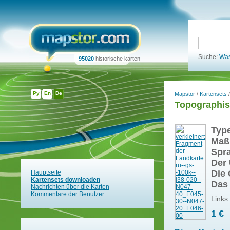
Suche:
Was
95020
historische karten
Ру
En
De
Mapstor
/
Kartensets
/
Topographis
Typ
Maß
Spr
Der 
Die 
Hauptseite
Kartensets downloaden
Das
Nachrichten über die Karten
Kommentare der Benutzer
Links
1 €