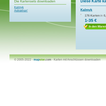
Diese Karte k
Die Kartensets downloaden
Kalmyk
Kalmyk
Astrakhan'
176 Karten
in
0
1-35 €
In den Ware
© 2005-2022 -
map
stor
.com
-
Karten mit Anschlüssen downloaden