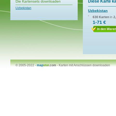
Diese Karte k
Die Kartensets downloaden
Uzbekistan
Uzbekistan
630 Karten
in
2
1-71 €
In den Ware
© 2005-2022 -
map
stor
.com
-
Karten mit Anschlüssen downloaden