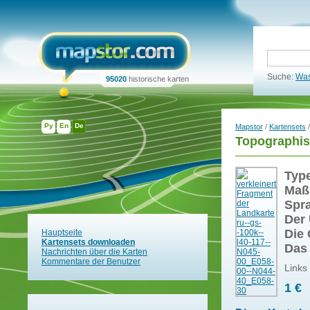
Suche:
Was
95020
historische karten
Ру
En
De
Mapstor
/
Kartensets
/
Topographis
Typ
Maß
Spr
Der 
Die 
Hauptseite
Kartensets downloaden
Das
Nachrichten über die Karten
Kommentare der Benutzer
Links
1 €