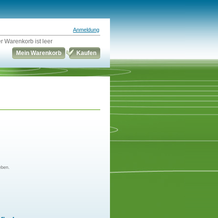
Anmeldung
r Warenkorb ist leer
Mein Warenkorb
Kaufen
eben.