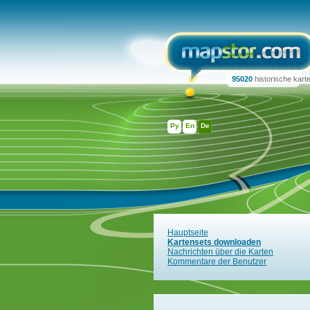
95020
historische kart
Ру
En
De
Hauptseite
Kartensets downloaden
Nachrichten über die Karten
Kommentare der Benutzer