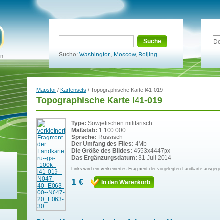
Suche
De
Suche:
Washington
,
Moscow
,
Beijing
en
Mapstor
/
Kartensets
/ Topographische Karte l41-019
Topographische Karte l41-019
Type:
Sowjetischen militärisch
Maßstab:
1:100 000
Sprache:
Russisch
Der Umfang des Files:
4Mb
Die Größe des Bildes:
4553x4447px
Das Ergänzungsdatum:
31 Juli 2014
Links wird ein verkleinertes Fragment der vorgelegten Landkarte ausgeg
1 €
In den Warenkorb