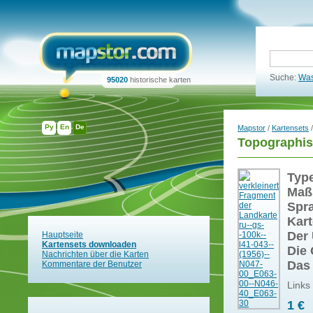
Suche:
Was
95020
historische karten
Ру
En
De
Mapstor
/
Kartensets
/
Topographis
Typ
Maß
Spr
Kart
Der 
Hauptseite
Kartensets downloaden
Die 
Nachrichten über die Karten
Das
Kommentare der Benutzer
Links
1 €