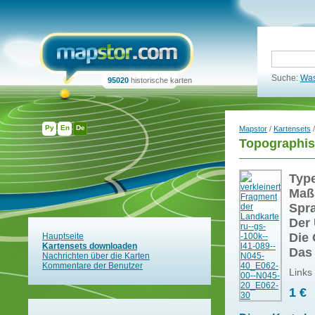
Suche:
Was
95020
historische karten
Ру
En
De
Mapstor
/
Kartensets
/
Topographis
Typ
Maß
Spr
Der 
Die 
Hauptseite
Kartensets downloaden
Das
Nachrichten über die Karten
Kommentare der Benutzer
Links
1 €