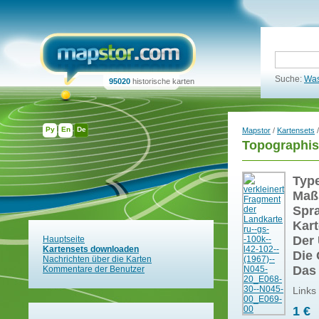
Suche:
Was
95020
historische karten
Ру
En
De
Mapstor
/
Kartensets
/
Topographis
Typ
Maß
Spr
Kart
Der 
Hauptseite
Kartensets downloaden
Die 
Nachrichten über die Karten
Das
Kommentare der Benutzer
Links
1 €